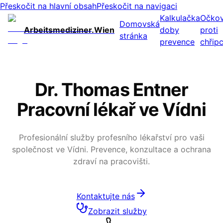
Přeskočit na hlavní obsah
Přeskočit na navigaci
Kalkulačka
Očkov
Domovská
Arbeitsmediziner.Wien
doby
proti
stránka
prevence
chřip
Dr. Thomas Entner
Pracovní lékař ve Vídni
Profesionální služby profesního lékařství pro vaši
společnost ve Vídni. Prevence, konzultace a ochrana
zdraví na pracovišti.
Kontaktujte nás
Zobrazit služby