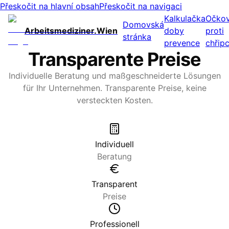
Přeskočit na hlavní obsah
Přeskočit na navigaci
Kalkulačka
Očkov
Domovská
Arbeitsmediziner.Wien
doby
proti
stránka
prevence
chřip
Transparente Preise
Individuelle Beratung und maßgeschneiderte Lösungen
für Ihr Unternehmen. Transparente Preise, keine
versteckten Kosten.
Individuell
Beratung
Transparent
Preise
Professionell