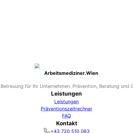
e reduziert das Risiko; im Büroalltag ist Impfschutz besond
rksam ist die Impfung?
nzaviren verändern. Der Schutz setzt nach 1–2 Wochen ein u
n der Regel milderer Verlauf im Erkrankungsfall.
nkt?
 Anfang November. Eine spätere Impfung bleibt sinnvoll; i
Grippe behandelt werden?
ch (Fieber-/Schmerzkontrolle). Antivirale Medikamente k
r früh nach Symptombeginn eingesetzt werden.
Arbeitsmediziner.Wien
e Betreuung für Ihr Unternehmen. Prävention, Beratung und 
Leistungen
Leistungen
Präventionszeitrechner
FAQ
Kontakt
+43 720 510 083