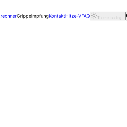
trechner
Grippeimpfung
Kontakt
Hitze-V
FAQ
Theme loading...