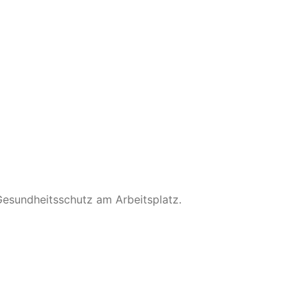
ers sinnvoll.
nd hält etwa 6–12 Monate.
n späten Saisons sogar
önnen den Verlauf etwas
Gesundheitsschutz am Arbeitsplatz.