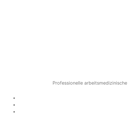
danach. Gute Händehygien
Wie oft impfen und wie wi
Jährlich, da sich Influe
Kein 100-%-Schutz, aber i
Wann ist der beste Zeitpu
Optimal Ende Oktober bis
noch im Januar.
Kann eine ausgebrochene 
Überwiegend symptomatis
verkürzen, wenn sie seh
Professionelle arbeitsmedizinisch