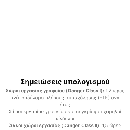
Τουλάχιστον 50x/έτος, 6 ώρες μεταξύ 22-6
Αποτέλεσμα
Ο υπολογισμός εκτελείται αυτόματα κατά την
εισαγωγή δεδομένων
Υπολογιστική βάση
:
•
Χώροι εργασίας γραφείου: 1,2 ώρες ανά FTE
•
Άλλοι χώροι εργασίας: 1,5 ώρες ανά FTE
•
Νυχτερινή εργασία: +0,5 ώρες ανά άτομο
•
Κατανομή: 50% π.μ., 50% SF (πρότυπο)
Σημειώσεις υπολογισμού
Χώροι εργασίας γραφείου (Danger Class I)
:
1,2 ώρες
ανά ισοδύναμο πλήρους απασχόλησης (FTE) ανά
έτος
Χώροι εργασίας γραφείου και συγκρίσιμοι χαμηλοί
κίνδυνοι
Άλλοι χώροι εργασίας (Danger Class II)
:
1,5 ώρες