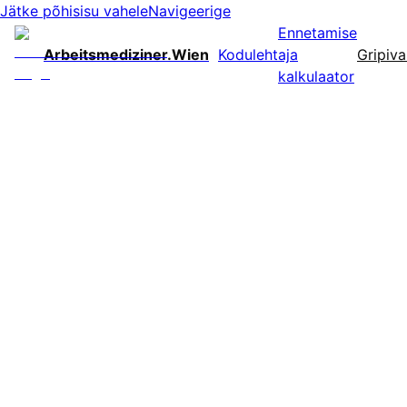
Jätke põhisisu vahele
Navigeerige
Ennetamise
Arbeitsmediziner.Wien
Koduleht
aja
Gripiva
kalkulaator