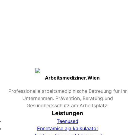
kaitset, kuid tavaliselt leebem kursus haiguse korral.
Millal on parim aeg?
Optimaalselt oktoobri lõpp kuni novembri alguseni.
Hilisem vaktsineerimine on endiselt kasulik; Hilisetel
hooaegadel isegi jaanuaris.
Kas gripi puhangut saab töödelda?
Valdavalt sümptomaatiline (palavik/valu kontroll).
Viirusevastased ravimid võivad kursust mõnevõrra
lühendada, kui seda kasutatakse väga varakult pärast
sümptomi tekkimist.
Arbeitsmediziner.Wien
Professionelle arbeitsmedizinische Betreuung für Ihr
Unternehmen. Prävention, Beratung und
Gesundheitsschutz am Arbeitsplatz.
Leistungen
Teenused
Ennetamise aja kalkulaator