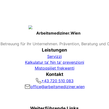
Arbeitsmediziner.Wien
e Betreuung für Ihr Unternehmen. Prävention, Beratung und 
Leistungen
Servizzi
Kalkulatur ta' ħin ta' prevenzjoni
Mistoqsijiet frekwenti
Kontakt
+43 720 510 083
office@arbeitsmediziner.wien
Weiterführende Links