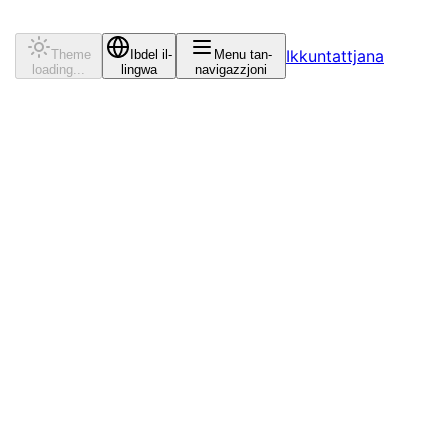
Ikkuntattjana
Theme
Ibdel il-
Menu tan-
loading...
lingwa
navigazzjoni