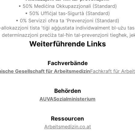
•
50% Mediċina Okkupazzjonali (Standard)
•
50% Uffiċjal tas-Sigurtà (Standard)
•
0% Servizzi oħra ta 'Prevenzjoni (Standard)
-allokazzjoni tista 'tiġi aġġustata individwalment bl-użu tas-
l determinazzjoni preċiża tal-ħin tal-prevenzjoni tiegħek, j
Weiterführende Links
Fachverbände
ische Gesellschaft für Arbeitsmedizin
Fachkraft für Arbeit
Behörden
AUVA
Sozialministerium
Ressourcen
Arbeitsmedizin.co.at