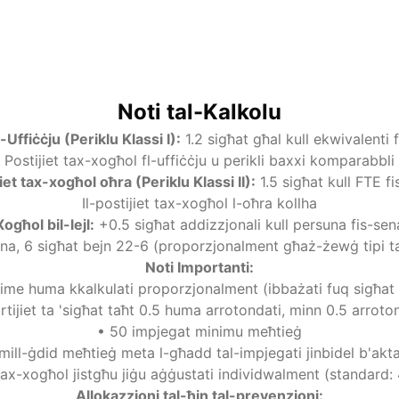
Bażi ta 'kalkolu
:
•
Postijiet tax-Xogħol tal-Uffiċċju: 1.2h kull FTE
•
Postijiet tax-xogħol oħra: 1.5h kull FTE
•
Xogħol bil-lejl: + 0.5h għal kull persuna
•
Allokazzjoni: 50% AM, 50% SF (Standard)
Noti tal-Kalkolu
-Uffiċċju (Periklu Klassi I)
:
1.2 sigħat għal kull ekwivalenti 
Postijiet tax-xogħol fl-uffiċċju u perikli baxxi komparabbli
iet tax-xogħol oħra (Periklu Klassi II)
:
1.5 sigħat kull FTE f
Il-postijiet tax-xogħol l-oħra kollha
Xogħol bil-lejl
:
+0.5 sigħat addizzjonali kull persuna fis-sen
ena, 6 sigħat bejn 22-6 (proporzjonalment għaż-żewġ tipi t
Noti Importanti
:
time huma kkalkulati proporzjonalment (ibbażati fuq sigħat
rtijiet ta 'sigħat taħt 0.5 huma arrotondati, minn 0.5 arroto
•
50 impjegat minimu meħtieġ
mill-ġdid meħtieġ meta l-għadd tal-impjegati jinbidel b'ak
i tax-xogħol jistgħu jiġu aġġustati individwalment (standard
Allokazzjoni tal-ħin tal-prevenzjoni
: