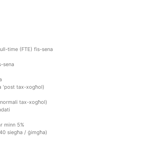
full-time (FTE) fis-sena
is-sena
a
a 'post tax-xogħol)
 normali tax-xogħol)
ndati
tar minn 5%
: 40 siegħa / ġimgħa)