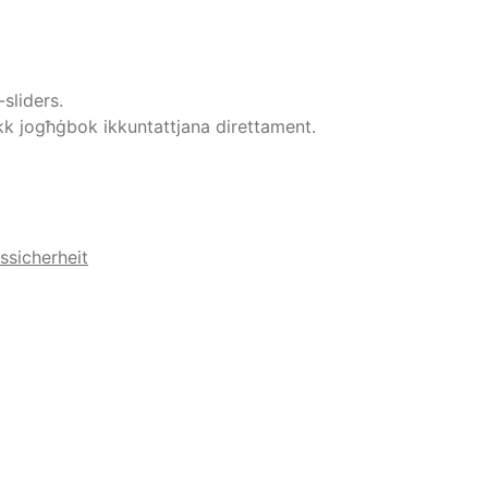
sliders.
ekk jogħġbok ikkuntattjana direttament.
ssicherheit