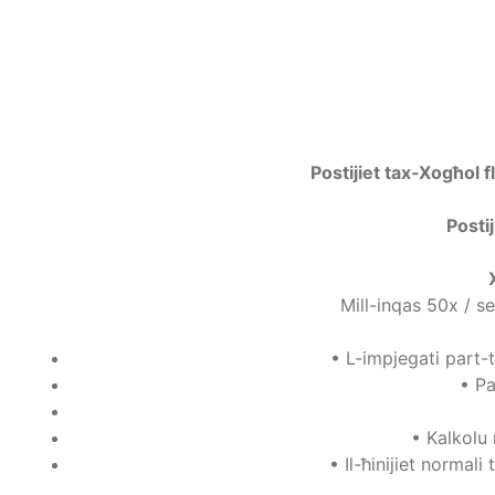
Postijiet tax-Xogħol fl
Postij
Mill-inqas 50x / s
•
L-impjegati part-
•
Pa
•
Kalkolu 
•
Il-ħinijiet normal