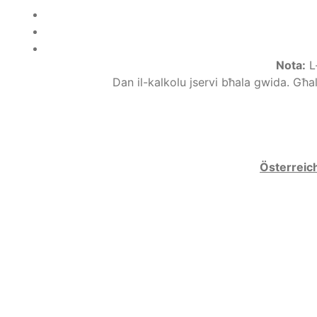
Nota
:
L
Dan il-kalkolu jservi bħala gwida. Għa
Österreich