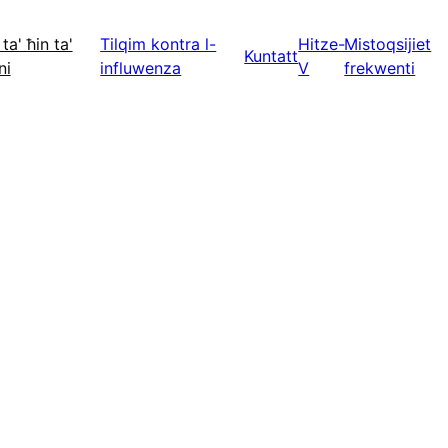
ta' ħin ta'
Tilqim kontra l-
Hitze-
Mistoqsijiet
Kuntatt
ni
influwenza
V
frekwenti