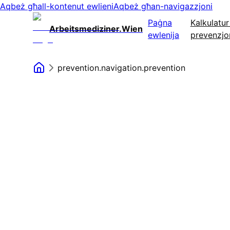
Aqbeż għall-kontenut ewlieni
Aqbeż għan-navigazzjoni
Paġna
Kalkulatur 
Arbeitsmediziner.Wien
ewlenija
prevenzjo
prevention.navigation.prevention
Dejta tal-impjegati
Numru totali ta 'impjegati
Ħinijiet normali tax-xogħol (sigħat / ġimgħa)
Postijiet tax-xogħol fl-uffiċċju