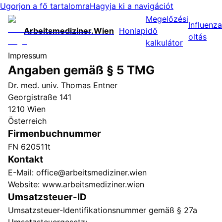
Ugorjon a fő tartalomra
Hagyja ki a navigációt
Megelőzési
Influenza
Arbeitsmediziner.Wien
Honlap
idő
oltás
kalkulátor
Impressum
Angaben gemäß § 5 TMG
Dr. med. univ. Thomas Entner
Georgistraße 141
1210 Wien
Österreich
Firmenbuchnummer
FN 620511t
Kontakt
E-Mail: office@arbeitsmediziner.wien
Website: www.arbeitsmediziner.wien
Umsatzsteuer-ID
Umsatzsteuer-Identifikationsnummer gemäß § 27a