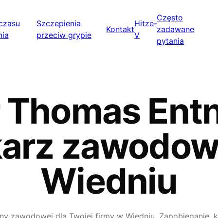
Często
 czasu
Szczepienia
Hitze-
Kontakt
zadawane
nia
przeciw grypie
V
pytania
 Thomas Ent
karz zawodow
Wiedniu
ny zawodowej dla Twojej firmy w Wiedniu. Zapobieganie, k