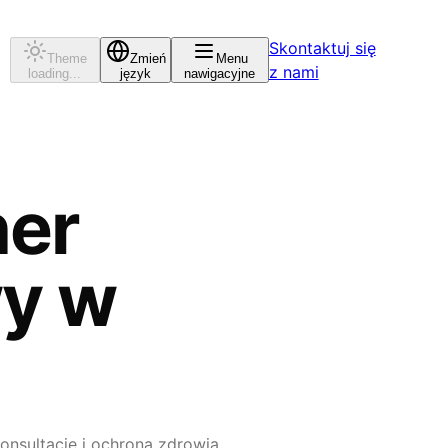
Skontaktuj się
Theme
Zmień
Menu
z nami
loading...
język
nawigacyjne
ner
y w
onsultacje i ochrona zdrowia