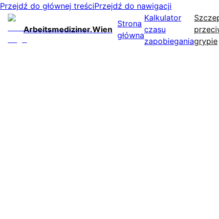
Przejdź do głównej treści
Przejdź do nawigacji
Kalkulator
Szczep
Strona
Arbeitsmediziner.Wien
czasu
przec
główna
zapobiegania
grypie
Mniej nieobecności