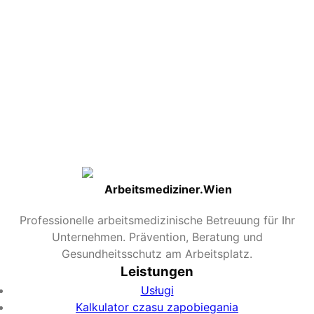
miesięcy. Brak 100% ochrony, ale zwykle łagodniejszy
przebieg w przypadku choroby.
Kiedy jest najlepszy czas?
Optymalnie koniec października do początku
listopada. Późniejsze szczepienie pozostaje
przydatne; W późnych sezonach nawet w styczniu.
Czy można leczyć wybuch grypy?
Głównie objawowe (gorączka/kontrola bólu). Leki
przeciwwirusowe mogą nieco skrócić kurs, jeśli
zastosowano bardzo wcześnie po wystąpieniu
objawów.
Arbeitsmediziner.Wien
Professionelle arbeitsmedizinische Betreuung für Ihr
Unternehmen. Prävention, Beratung und
Gesundheitsschutz am Arbeitsplatz.
Leistungen
Usługi
Kalkulator czasu zapobiegania