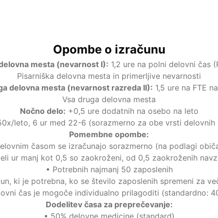
•
Pisarniška delovna mesta: 1,2h na FTE
•
Druga delovna mesta: 1,5h na FTE
•
Nočno delo: +0,5h na osebo
•
Dodelitev: 50% AM, 50% SF (standard)
Opombe o izračunu
 delovna mesta (nevarnost I)
:
1,2 ure na polni delovni čas (
Pisarniška delovna mesta in primerljive nevarnosti
a delovna mesta (nevarnost razreda II)
:
1,5 ure na FTE na
Vsa druga delovna mesta
Nočno delo
:
+0,5 ure dodatnih na osebo na leto
50x/leto, 6 ur med 22-6 (sorazmerno za obe vrsti delovnih
Pomembne opombe
:
delovnim časom se izračunajo sorazmerno (na podlagi obič
eli ur manj kot 0,5 so zaokroženi, od 0,5 zaokroženih nav
•
Potrebnih najmanj 50 zaposlenih
un, ki je potrebna, ko se število zaposlenih spremeni za v
lovni čas je mogoče individualno prilagoditi (standardno: 4
Dodelitev časa za preprečevanje
:
•
50% delovne medicine (standard)