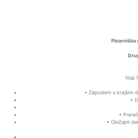
Pisarniška
Drug
Vsaj 
•
Zaposleni s krajšim 
•
D
•
Prerač
•
Običajni de