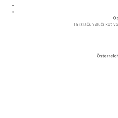
O
Ta izračun služi kot v
Österreich