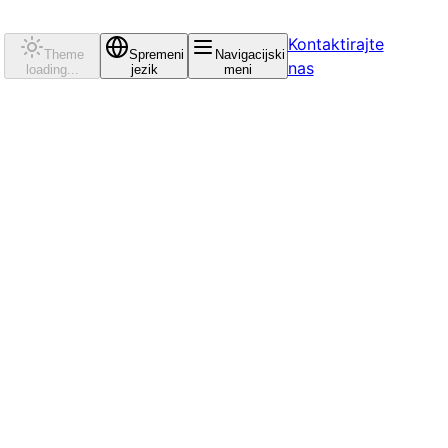
Kontaktirajte
Theme
Spremeni
Navigacijski
nas
loading...
jezik
meni