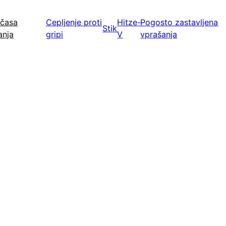
 časa
Cepljenje proti
Hitze-
Pogosto zastavljena
Stik
anja
gripi
V
vprašanja
 primerljive nevarnosti