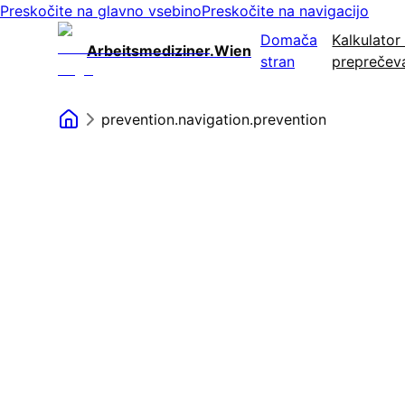
Preskočite na glavno vsebino
Preskočite na navigacijo
Domača
Kalkulator
Arbeitsmediziner.Wien
stran
preprečev
prevention.navigation.prevention
Podatki zaposlenega
Skupno število zaposlenih
Običajni delovni čas (ure/teden)
Pisarniška delovna mesta
Nevarnost razreda I - pisarniška delovna mesta in