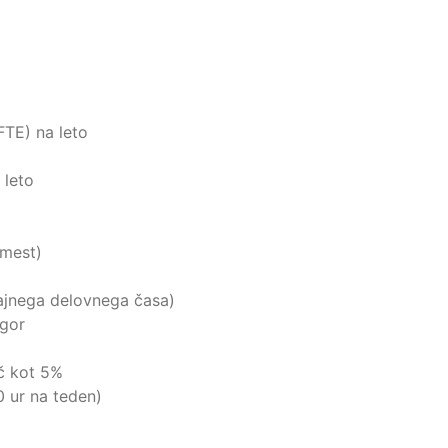
FTE) na leto
 leto
 mest)
ajnega delovnega časa)
zgor
eč kot 5%
0 ur na teden)