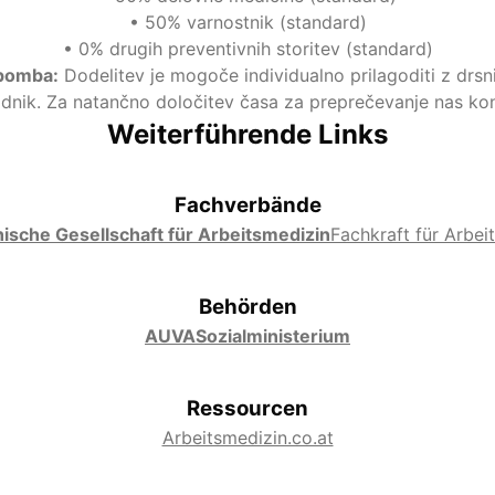
•
50% varnostnik (standard)
•
0% drugih preventivnih storitev (standard)
pomba
:
Dodelitev je mogoče individualno prilagoditi z drsni
odnik. Za natančno določitev časa za preprečevanje nas ko
Weiterführende Links
Fachverbände
ische Gesellschaft für Arbeitsmedizin
Fachkraft für Arbeit
Behörden
AUVA
Sozialministerium
Ressourcen
Arbeitsmedizin.co.at